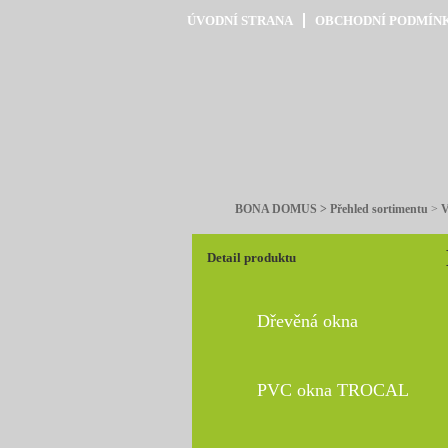
ÚVODNÍ STRANA
OBCHODNÍ PODMÍN
BONA DOMUS > Přehled sortimentu
>
V
Detail produktu
Dřevěná okna
PVC okna TROCAL