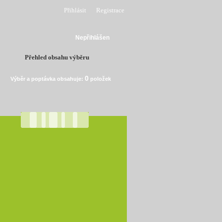
Přihlásit
Registrace
Nepřihlášen
Přehled obsahu výběru
0
Výběr a poptávka obsahuje:
položek