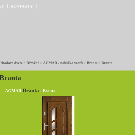
KY
KONTAKTY
chodové dveře
>
Dřevěné
>
AGMAR - nabídka vzorů
>
Branta
>
Branta
Branta
Branta
AGMAR
- Branta