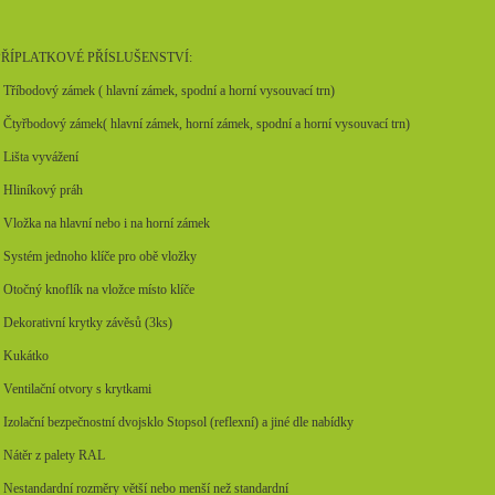
PŘÍPLATKOVÉ PŘÍSLUŠENSTVÍ:
 Tříbodový zámek ( hlavní zámek, spodní a horní vysouvací trn)
 Čtyřbodový zámek( hlavní zámek, horní zámek, spodní a horní vysouvací trn)
 Lišta vyvážení
 Hliníkový práh
 Vložka na hlavní nebo i na horní zámek
 Systém jednoho klíče pro obě vložky
 Otočný knoflík na vložce místo klíče
 Dekorativní krytky závěsů (3ks)
 Kukátko
 Ventilační otvory s krytkami
 Izolační bezpečnostní dvojsklo Stopsol (reflexní) a jiné dle nabídky
 Nátěr z palety RAL
 Nestandardní rozměry větší nebo menší než standardní