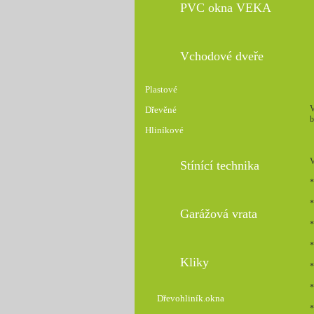
PVC okna VEKA
Vchodové dveře
Plastové
V
Dřevěné
b
Hliníkové
Stínící technika
*
*
Garážová vrata
*
*
Kliky
*
*
Dřevohliník.okna
*