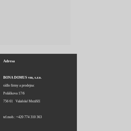
Adresa
BONA DOMUS vm, s.r.o.
sídlo firmy a prodejna:
Poláškova 17/6
756 61 Valašské Meziříčí
tel.mob.: +420 774 310 363