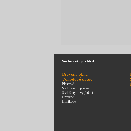
Sortiment - přehled
Dřevěná okna
Vchodové dveře
Plastové
S vloženými příčkami
S vloženými výplněmi
Dřevěné
Hliníkové