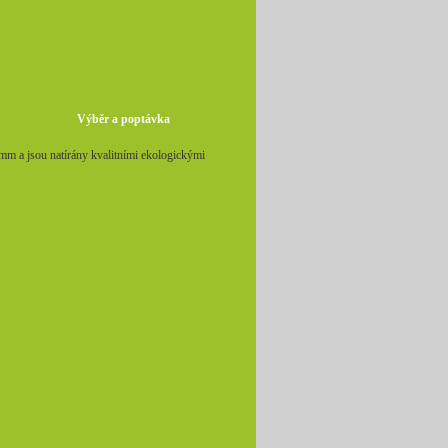
Výběr a poptávka
m a jsou natírány kvalitními ekologickými