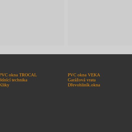
PVC okna TROCAL
PVC okna VEKA
Stínící technika
Garážová vrata
Kliky
Dřevohliník.okna