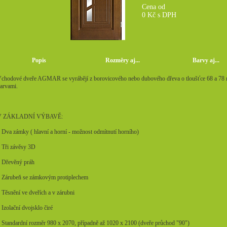
Cena od
0
Kč s DPH
Popis
Rozměry aj...
Barvy aj...
chodové dveře AGMAR se vyrábějí z borovicového nebo dubového dřeva o tloušťce 68 a 78 m
arvami.
V ZÁKLADNÍ VÝBAVĚ:
 Dva zámky ( hlavní a horní - možnost odmítnutí horního)
 Tři závěsy 3D
 Dřevěný práh
 Zárubeň se zámkovým protiplechem
 Těsnění ve dveřích a v zárubni
 Izolační dvojsklo čiré
 Standardní rozměr 980 x 2070, případně až 1020 x 2100 (dveře průchod "90")