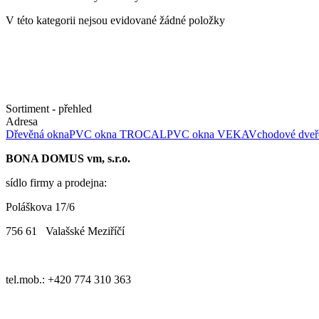
V této kategorii nejsou evidované žádné položky
Sortiment - přehled
Adresa
Dřevěná okna
PVC okna TROCAL
PVC okna VEKA
Vchodové dveř
BONA DOMUS vm, s.r.o.
sídlo firmy a prodejna:
Poláškova 17/6
756 61 Valašské Meziříčí
tel.mob.: +420 774 310 363