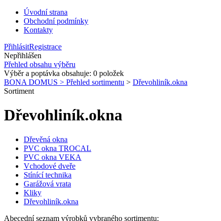
Úvodní strana
Obchodní podmínky
Kontakty
Přihlásit
Registrace
Nepřihlášen
Přehled obsahu výběru
Výběr a poptávka obsahuje:
0
položek
BONA DOMUS > Přehled sortimentu
>
Dřevohliník.okna
Sortiment
Dřevohliník.okna
Dřevěná okna
PVC okna TROCAL
PVC okna VEKA
Vchodové dveře
Stínící technika
Garážová vrata
Kliky
Dřevohliník.okna
Abecední seznam výrobků vybraného sortimentu: