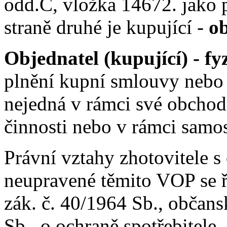
odd.C, vložka 14672. jako 
straně druhé je kupující -
ob
Objednatel (kupující) - fy
plnění kupní smlouvy nebo 
nejedná v rámci své obchod
činnosti nebo v rámci samo
Právní vztahy zhotovitele 
neupravené těmito VOP se ř
zák. č. 40/1964 Sb., občans
Sb., o ochraně spotřebitele