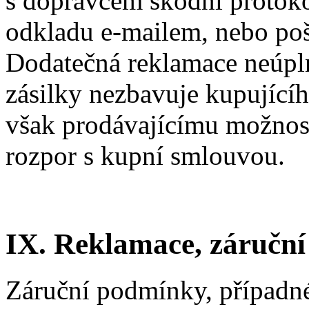
s dopravcem škodní protoko
odkladu e-mailem, nebo poš
Dodatečná reklamace neúpln
zásilky nezbavuje kupující
však prodávajícímu možnost
rozpor s kupní smlouvou.
IX. Reklamace, záručn
Záruční podmínky, případn