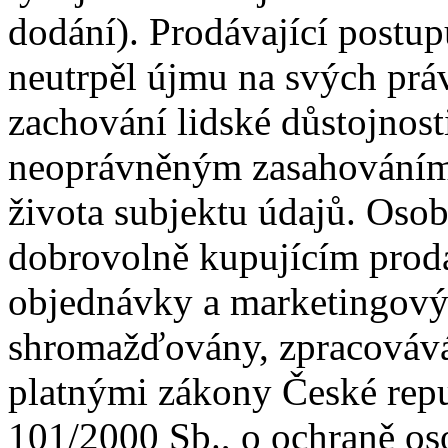
dodání). Prodávající postup
neutrpěl újmu na svých prá
zachování lidské důstojnost
neoprávněným zasahováním
života subjektu údajů. Osob
dobrovolně kupujícím prodá
objednávky a marketingovýc
shromažďovány, zpracovává
platnými zákony České repu
101/2000 Sb., o ochraně os