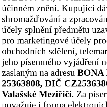
účinném znění. Kupující dá
shromažďování a zpracování
účely splnění předmětu uza
pro marketingové účely prod
obchodních sdělení, telemar
jeho písemného vyjádření n
zaslaným na adresu
BONA D
25363808, DIČ CZ25363808
Valašské Meziříčí
. Za píse
považuje i forma elektronic