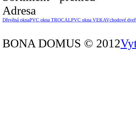
Adresa
Dřevěná okna
PVC okna TROCAL
PVC okna VEKA
Vchodové dveř
BONA DOMUS © 2012
Vy