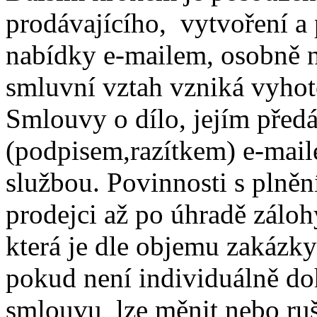
prodávajícího, vytvoření a
nabídky e-mailem, osobně 
smluvní vztah vzniká vyho
Smlouvy o dílo, jejím pře
(podpisem,razítkem) e-mai
službou. Povinnosti s plně
prodejci až po úhradě zálo
která je dle objemu zakázky
pokud není individuálně do
smlouvu lze měnit nebo ruš