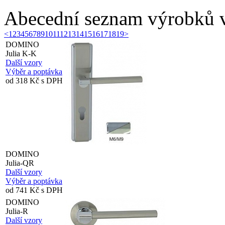
Abecední seznam výrobků v
<
1
2
3
4
5
6
7
8
9
10
11
12
13
14
15
16
17
18
19
>
DOMINO
Julia K-K
Další vzory
Výběr a poptávka
od 318 Kč s DPH
DOMINO
Julia-QR
Další vzory
Výběr a poptávka
od 741 Kč s DPH
DOMINO
Julia-R
Další vzory