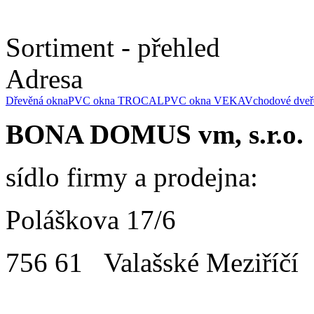
Sortiment - přehled
Adresa
Dřevěná okna
PVC okna TROCAL
PVC okna VEKA
Vchodové dveř
BONA DOMUS vm, s.r.o.
sídlo firmy a prodejna:
Poláškova 17/6
756 61 Valašské Meziříčí