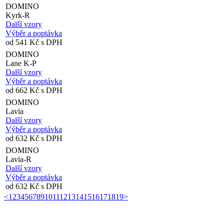
DOMINO
Kyrk-R
Další vzory
Výběr a poptávka
od 541 Kč s DPH
DOMINO
Lane K-P
Další vzory
Výběr a poptávka
od 662 Kč s DPH
DOMINO
Lavia
Další vzory
Výběr a poptávka
od 632 Kč s DPH
DOMINO
Lavia-R
Další vzory
Výběr a poptávka
od 632 Kč s DPH
<
1
2
3
4
5
6
7
8
9
10
11
12
13
14
15
16
17
18
19
>