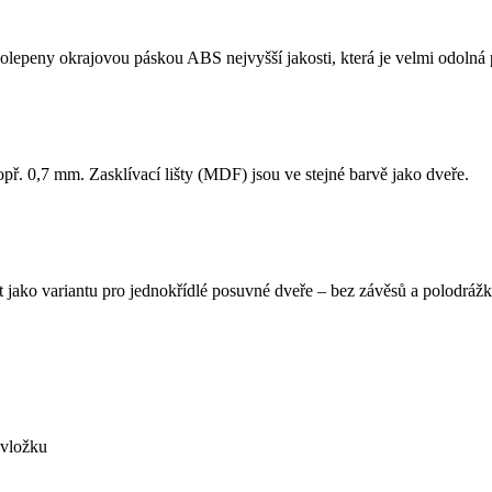
u olepeny okrajovou páskou ABS nejvyšší jakosti, která je velmi odolná 
ř. 0,7 mm. Zasklívací lišty (MDF) jsou ve stejné barvě jako dveře.
 jako variantu pro jednokřídlé posuvné dveře – bez závěsů a polodrážk
 vložku