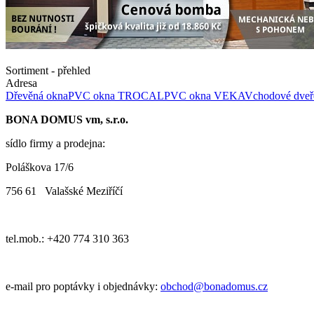
Sortiment - přehled
Adresa
Dřevěná okna
PVC okna TROCAL
PVC okna VEKA
Vchodové dveř
BONA DOMUS vm, s.r.o.
sídlo firmy a prodejna:
Poláškova 17/6
756 61 Valašské Meziříčí
tel.mob.: +420 774 310 363
e-mail pro poptávky i objednávky:
obchod@bonadomus.cz