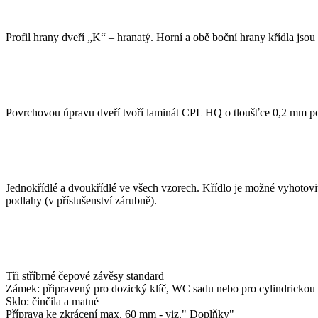
Profil hrany dveří „K“ – hranatý. Horní a obě boční hrany křídla jso
POVRCHOVÁ ÚPRAVA
Povrchovou úpravu dveří tvoří laminát CPL HQ o tloušťce 0,2 mm pop
VZOR
Jednokřídlé a dvoukřídlé ve všech vzorech. Křídlo je možné vyhotovit
podlahy (v příslušenství zárubně).
PŘÍSLUŠENSTVÍ V CENĚ
Tři stříbrné čepové závěsy standard
Zámek: připravený pro dozický klíč, WC sadu nebo pro cylindrickou
Sklo: činčila a matné
Příprava ke zkrácení max. 60 mm - viz." Doplňky"