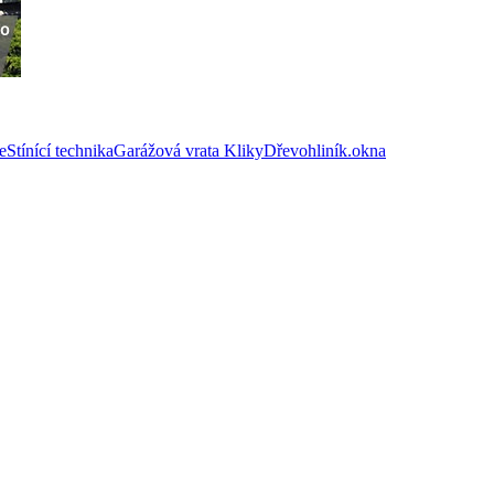
e
Stínící technika
Garážová vrata
Kliky
Dřevohliník.okna