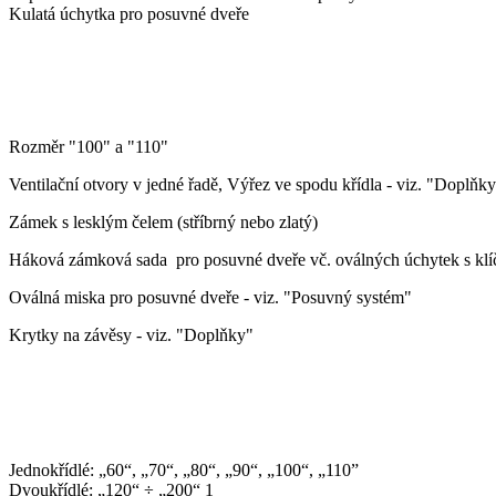
Kulatá úchytka pro posuvné dveře
ZA PŘÍPLATEK
Rozměr "100" a "110"
Ventilační otvory v jedné řadě, Výřez ve spodu křídla - viz. "Doplňk
Zámek s lesklým čelem (stříbrný nebo zlatý)
Háková zámková sada pro posuvné dveře vč. oválných úchytek s klí
Oválná miska pro posuvné dveře - viz. "Posuvný systém"
Krytky na závěsy - viz. "Doplňky"
ROZMĚRY
Jednokřídlé: „60“, „70“, „80“, „90“, „100“, „110”
Dvoukřídlé: „120“ ÷ „200“ 1