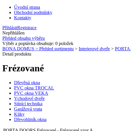
Úvodní strana
Obchodní podmínky
Kontakty
Přihlásit
Registrace
Nepřihlášen
Přehled obsahu výběru
Výběr a poptávka obsahuje:
0
položek
BONA DOMUS > Přehled sortimentu
>
Interierové dveře
>
PORTA
Detail produktu
Frézované
Dřevěná okna
PVC okna TROCAL
PVC okna VEKA
Vchodové dveře
Stínící technika
Garážová vrata
Kliky
Dřevohliník.okna
PORTA DOORS
Frézované
- Frézované vzor A