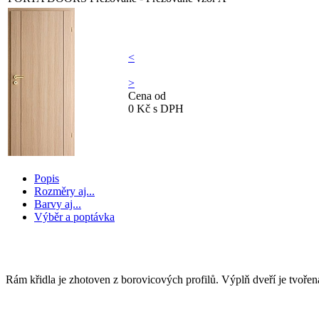
<
>
Cena od
0
Kč s DPH
Popis
Rozměry aj...
Barvy aj...
Výběr a poptávka
KONSTRUKCE KŘÍDLA
Rám křidla je zhotoven z borovicových profilů. Výplň dveří je tvoře
PROFIL HRANY