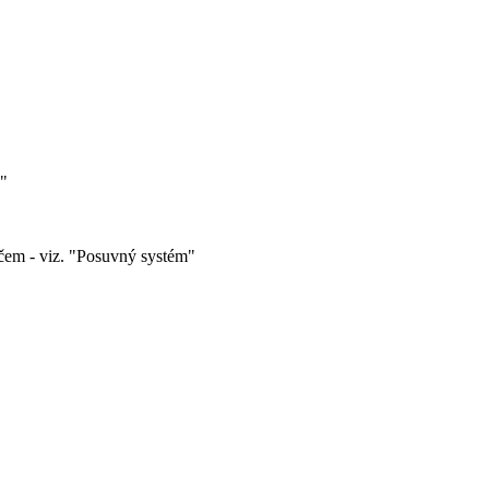
y"
čem - viz. "Posuvný systém"