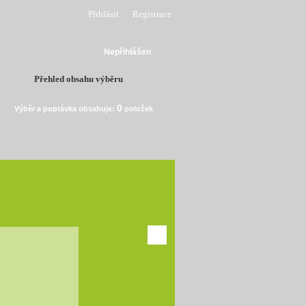
Přihlásit
Registrace
Nepřihlášen
Přehled obsahu výběru
0
Výběr a poptávka obsahuje:
položek