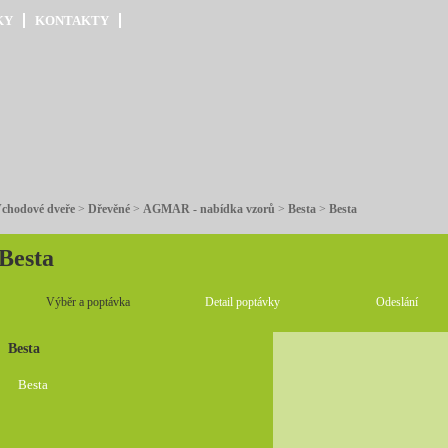
KY
KONTAKTY
chodové dveře
>
Dřevěné
>
AGMAR - nabídka vzorů
>
Besta
>
Besta
Besta
Výběr a poptávka
Detail poptávky
Odeslání
Besta
Besta