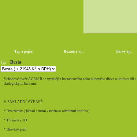
Typ a popis
Rozměry aj...
Barvy aj...
Besta
Typ
Vchodové dveře AGMAR se vyrábějí z borovicového nebo dubového dřeva o tloušťce 68 a 7
ekologickými barvami.
V ZÁKLADNÍ VÝBAVĚ:
* Dva zámky ( hlavní a horní - možnost odmítnutí horního)
* Tři závěsy 3D
* Dřevěný práh