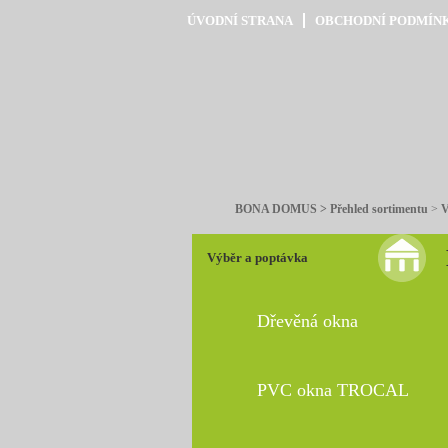
ÚVODNÍ STRANA
OBCHODNÍ PODMÍN
BONA DOMUS > Přehled sortimentu
>
V
Výběr a poptávka
Dřevěná okna
PVC okna TROCAL