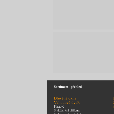
Sortiment - přehled
Dřevěná okna
Vchodové dveře
Plastové
S vloženými příčkami