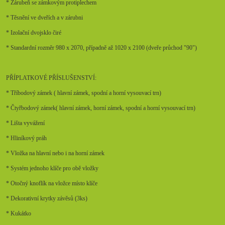
* Zárubeň se zámkovým protiplechem
* Těsnění ve dveřích a v zárubni
* Izolační dvojsklo čiré
* Standardní rozměr 980 x 2070, případně až 1020 x 2100 (dveře průchod "90")
PŘÍPLATKOVÉ PŘÍSLUŠENSTVÍ:
* Tříbodový zámek ( hlavní zámek, spodní a horní vysouvací trn)
* Čtyřbodový zámek( hlavní zámek, horní zámek, spodní a horní vysouvací trn)
* Lišta vyvážení
* Hliníkový práh
* Vložka na hlavní nebo i na horní zámek
* Systém jednoho klíče pro obě vložky
* Otočný knoflík na vložce místo klíče
* Dekorativní krytky závěsů (3ks)
* Kukátko