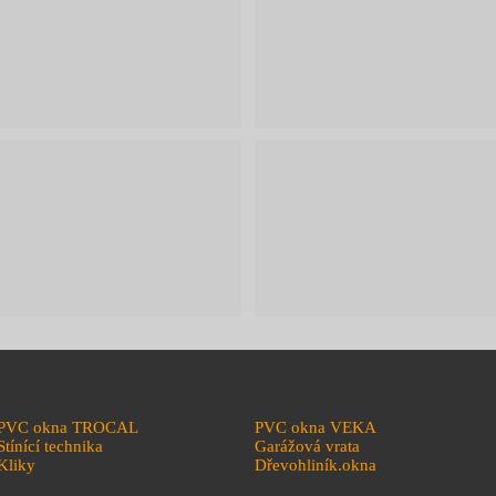
PVC okna TROCAL
PVC okna VEKA
Stínící technika
Garážová vrata
Kliky
Dřevohliník.okna