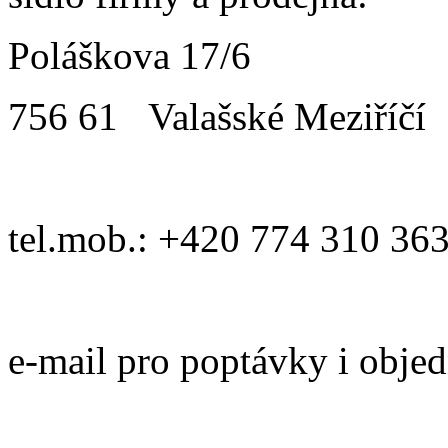
Poláškova 17/6
756 61 Valašské Meziříčí
tel.mob.: +420 774 310 36
e-mail pro poptávky i obje