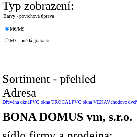
Typ zobrazení:
Barvy - povrchová úprava
M6/M9
M3 - hnědá grafiatto
Sortiment - přehled
Adresa
Dřevěná okna
PVC okna TROCAL
PVC okna VEKA
Vchodové dveř
BONA DOMUS vm, s.r.o.
sídlo firmy a prodejna: