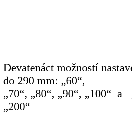
ROZMĚRY
Devatenáct možností nastav
do 290 mm: „60“,
„70“, „80“, „90“, „100“ a 
„200“