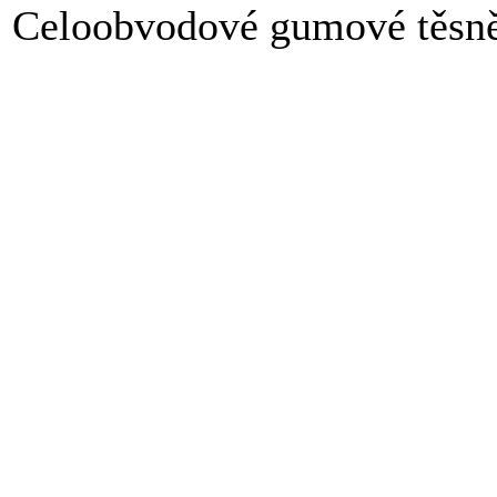
Celoobvodové gumové těs
Cena, přidělená v hlavní n
standardní vlastnosti a přís
nejnižší možnou.
Uvedené standardní vlastno
nepříplatkovými vlastnost
jejich výběru v systému "
částky (+0 Kč). Konečným 