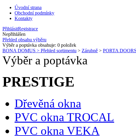
Úvodní strana
Obchodní podmínky
Kontakty
Přihlásit
Registrace
Nepřihlášen
Přehled obsahu výběru
Výběr a poptávka obsahuje:
0
položek
BONA DOMUS > Přehled sortimentu
>
Zárubně
>
PORTA DOOR
Výběr a poptávka
PRESTIGE
Dřevěná okna
PVC okna TROCAL
PVC okna VEKA