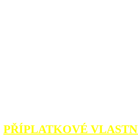
včetně uvedené výsledné ce
"Seznamu vybraných prod
Další informace o postupu 
vlastností, získávání ceny
"Návod pro kalkulaci".
PŘÍPLATKOVÉ VLASTN