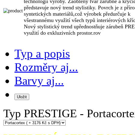
technologií výroby. Zaoblený tvar zárubně a krycíc
představuje nový trend stylistiky. Povrch je z přír
syntetických materiálů,což výrobek předurčuje k
všestrannému využití všech typů interiérových kříd
Nový stylistický trend upřednostňuje zárubeň P
využití do exkluzivních prostor.rov
Typ a popis
Rozměry aj...
Barvy aj...
Typ
PRESTIGE - Portacorte