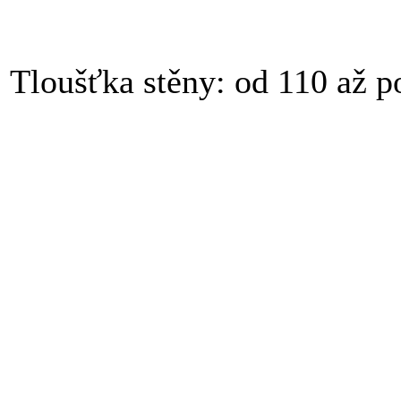
Tloušťka stěny: od 110 až p
Jednotlivým výběrem z těc
nepříplatkových vlastností
"Kalkulace", včetně přiděle
jejím potvrzením funkcí "U
zárubní s těmito příplatko
kombinacemi se standardní