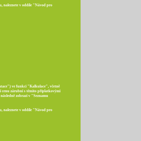
u, naleznete v oddíle "Návod pro
ntace") ve funkci "Kalkulace", včetně
ní cenu zárubní s těmito příplatkovými
m následně zobrazí v "Seznamu
u, naleznete v oddíle "Návod pro