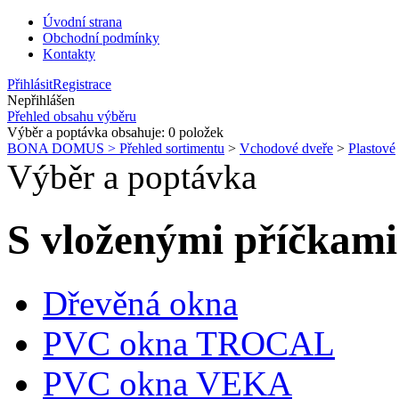
Úvodní strana
Obchodní podmínky
Kontakty
Přihlásit
Registrace
Nepřihlášen
Přehled obsahu výběru
Výběr a poptávka obsahuje:
0
položek
BONA DOMUS > Přehled sortimentu
>
Vchodové dveře
>
Plastové
Výběr a poptávka
S vloženými příčkami
Dřevěná okna
PVC okna TROCAL
PVC okna VEKA