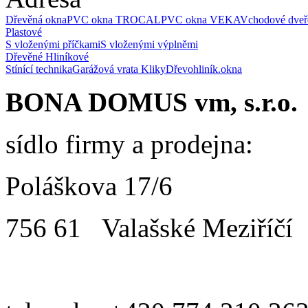
Dřevěná okna
PVC okna TROCAL
PVC okna VEKA
Vchodové dveř
Plastové
S vloženými příčkami
S vloženými výplněmi
Dřevěné
Hliníkové
Stínící technika
Garážová vrata
Kliky
Dřevohliník.okna
BONA DOMUS vm, s.r.o.
sídlo firmy a prodejna:
Poláškova 17/6
756 61 Valašské Meziříčí