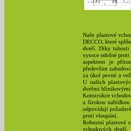
.
.
.
Naše plastové vch
DECCO, které splňu
dveří. Díky tuhost
vysoce odolné prot
aspektem je přito
především zabudová
za úkol pevné a vel
U našich plastový
dveřmi hliníkovými
Konstrukce vchodov
a širokou nabídkou
odpovídají požadav
proti vloupání.
Robustní plastové s
vchodových dveří. 