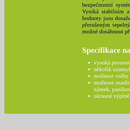
bezpečnostní systé
Vyniká stabilním a
hodnoty jsou dosaž
přerušeným tepelný
možné dosáhnout př
Specifikace n
vysoká pevnost 
několik uzamy
možnost volby 
možnost osadit
zámek, panikov
okrasné výplně