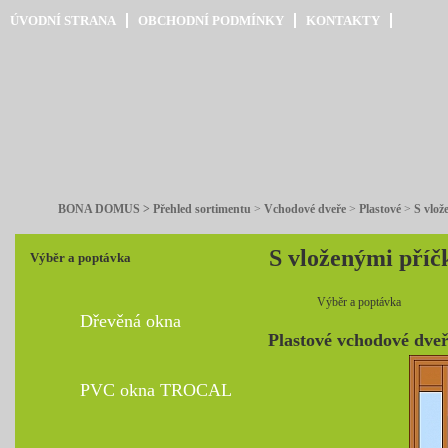
ÚVODNÍ STRANA
OBCHODNÍ PODMÍNKY
KONTAKTY
BONA DOMUS > Přehled sortimentu
>
Vchodové dveře
>
Plastové
>
S vlož
S vloženými pří
Výběr a poptávka
Výběr a poptávka
Dřevěná okna
Plastové vchodové dveř
PVC okna TROCAL