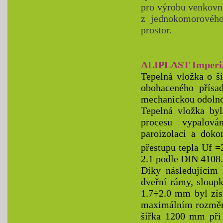
pro výrobu venkovní
z jednokomorovéh
prostor.
ALIPLAST Imperi
Tepelná vložka o š
obohaceného přísa
mechanickou odolnos
Tepelná vložka by
procesu vypalová
paroizolaci a doko
přestupu tepla Uf 
2.1 podle DIN 4108.
Díky následujícím
dveřní rámy, sloupk
1.7÷2.0 mm byl získ
maximálním rozměr
šířka 1200 mm při