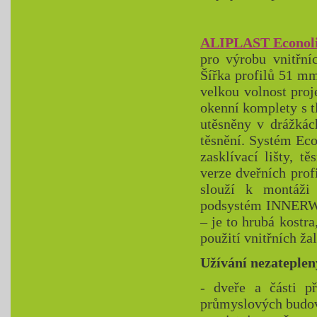
ALIPLAST Econol
pro výrobu vnitřní
Šířka profilů 51 mm
velkou volnost pro
okenní komplety s 
utěsněny v drážkách
těsnění. Systém Eco
zasklívací lišty, t
verze dveřních prof
slouží k montáži
podsystém INNERWAL
– je to hrubá kostra
použití vnitřních žal
Užívání nezateplen
- dveře a části p
průmyslových budov