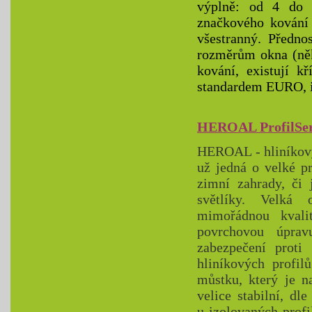
výplně: od 4 do 
značkového kování 
všestranný. Předn
rozměrům okna (něk
kování, existují k
standardem EURO, i
HEROAL ProfilSer
HEROAL - hliníkový 
už jedná o velké p
zimní zahrady, či 
světlíky. Velká 
mimořádnou kvali
povrchovou úprav
zabezpečení proti 
hliníkových profil
můstku, který je n
velice stabilní, dl
u izolovaných prof