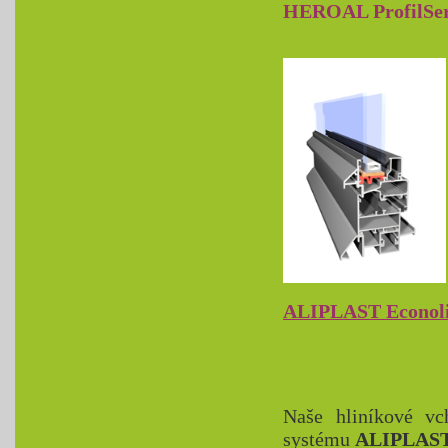
HEROAL ProfilSer
ALIPLAST Econol
Naše hliníkové vc
systému
ALIPLAST