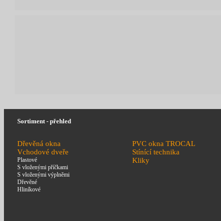
Sortiment - přehled
Dřevěná okna
PVC okna TROCAL
Vchodové dveře
Stínící technika
Plastové
Kliky
S vloženými příčkami
S vloženými výplněmi
Dřevěné
Hliníkové