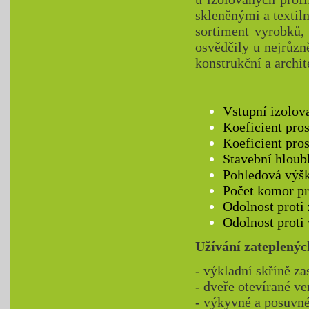
skleněnými a textil
sortiment vyrobků, 
osvědčily u nejrůzn
konstrukční a archit
Vstupní izolov
Koeficient pro
Koeficient pro
Stavební hlou
Pohledová výš
Počet komor pr
Odolnost proti 
Odolnost proti
Užívání zateplenýc
- výkladní skříně z
- dveře otevírané ve
- výkyvné a posuvné