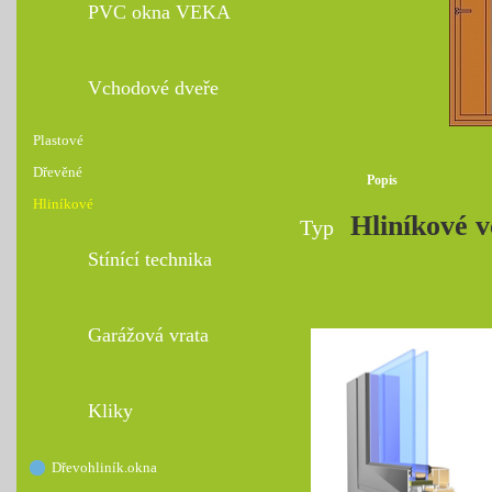
PVC okna VEKA
Vchodové dveře
Plastové
Dřevěné
Popis
Hliníkové
Hliníkové v
Typ
Stínící technika
Garážová vrata
Kliky
Dřevohliník.okna