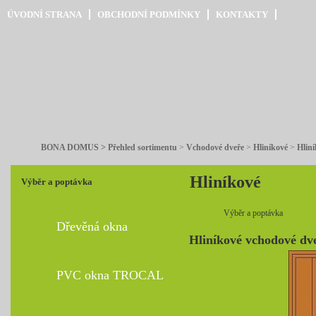
ÚVODNÍ STRANA
OBCHODNÍ PODMÍNKY
KONTAKTY
BONA DOMUS > Přehled sortimentu
>
Vchodové dveře
>
Hliníkové
>
Hliní
Hliníkové
Výběr a poptávka
Výběr a poptávka
Dřevěná okna
Hliníkové vchodové dve
PVC okna TROCAL