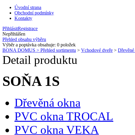
Úvodní strana
Obchodní podmínky
Kontakty
Přihlásit
Registrace
Nepřihlášen
Přehled obsahu výběru
Výběr a poptávka obsahuje:
0
položek
BONA DOMUS > Přehled sortimentu
>
Vchodové dveře
>
Dřevěn
Detail produktu
SOŇA 1S
Dřevěná okna
PVC okna TROCAL
PVC okna VEKA