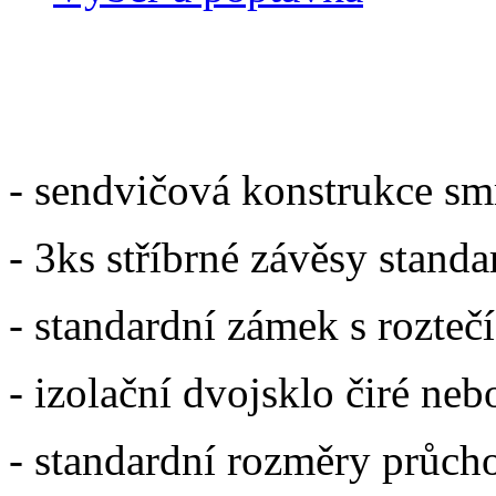
Uvedená základní cena za
- sendvičová konstrukce s
- 3ks stříbrné závěsy standa
- standardní zámek s rozte
- izolační dvojsklo čiré neb
- standardní rozměry průc