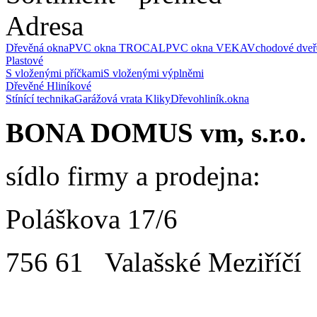
Adresa
Dřevěná okna
PVC okna TROCAL
PVC okna VEKA
Vchodové dveř
Plastové
S vloženými příčkami
S vloženými výplněmi
Dřevěné
Hliníkové
Stínící technika
Garážová vrata
Kliky
Dřevohliník.okna
BONA DOMUS vm, s.r.o.
sídlo firmy a prodejna:
Poláškova 17/6
756 61 Valašské Meziříčí