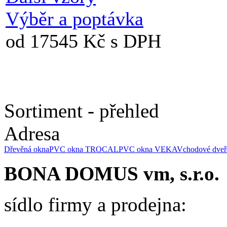
Výběr a poptávka
od 17545 Kč s DPH
Sortiment - přehled
Adresa
Dřevěná okna
PVC okna TROCAL
PVC okna VEKA
Vchodové dveř
BONA DOMUS vm, s.r.o.
sídlo firmy a prodejna: