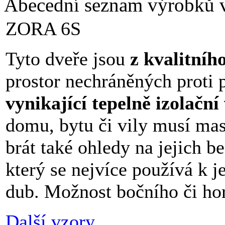
Abecední seznam výrobků v
ZORA 6S
Tyto dveře jsou
z kvalitníh
prostor nechráněných proti
vynikající tepelně izolační 
domu, bytu či vily musí mas
brát také ohledy na jejich be
který se nejvíce používá k j
dub. Možnost bočního či hor
Další vzory