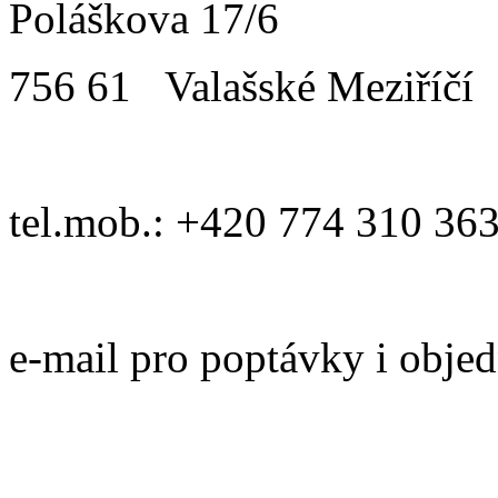
Poláškova 17/6
756 61 Valašské Meziříčí
tel.mob.: +420 774 310 36
e-mail pro poptávky i obje