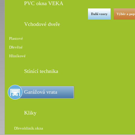
PVC okna VEKA
Další vzory
Výběr a pop
Vchodové dveře
Plastové
Dřevěné
Hliníkové
Stínící technika
Garážová vrata
Kliky
Dřevohliník.okna