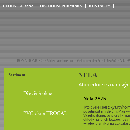
ÚVODNÍ STRANA
OBCHODNÍ PODMÍNKY
KONTAKTY
BONA DOMUS > Přehled sortimentu
>
Vchodové dveře
>
Dřevěné
>
VLTAV
NELA
Sortiment
Abecední seznam výro
Dřevěná okna
Nela 2S2K
Tyto dveře jsou
z kvalitního 
povětrnostním vlivům. Mají
vy
PVC okna TROCAL
Vašeho domu, bytu či vily mus
ohledy na jejich bezpečnostní 
výrobě je smrk a na zakázku d