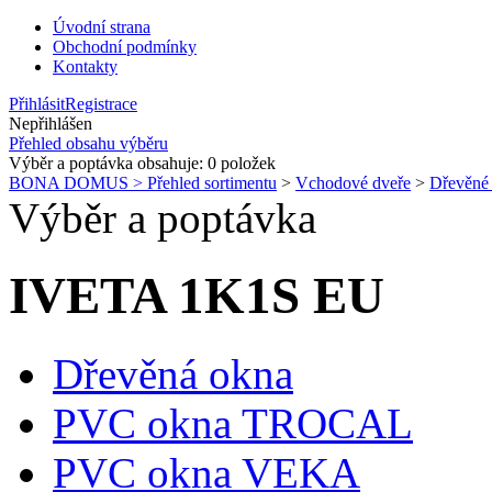
Úvodní strana
Obchodní podmínky
Kontakty
Přihlásit
Registrace
Nepřihlášen
Přehled obsahu výběru
Výběr a poptávka obsahuje:
0
položek
BONA DOMUS > Přehled sortimentu
>
Vchodové dveře
>
Dřevěn
Výběr a poptávka
IVETA 1K1S EU
Dřevěná okna
PVC okna TROCAL
PVC okna VEKA