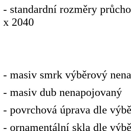
- standardní rozměry průch
x 2040
Za příplatek:
- masiv smrk výběrový nen
- masiv dub nenapojovaný
- povrchová úprava dle výb
- ornamentální skla dle výb