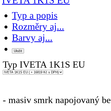
IVETA 1K1S EU
Typ a popis
Rozměry aj...
Barvy aj...
Typ
IVETA 1K1S EU
Uvedená základní cena za
- masiv smrk napojovaný b