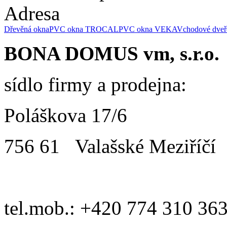
Adresa
Dřevěná okna
PVC okna TROCAL
PVC okna VEKA
Vchodové dveř
BONA DOMUS vm, s.r.o.
sídlo firmy a prodejna:
Poláškova 17/6
756 61 Valašské Meziříčí
tel.mob.: +420 774 310 36