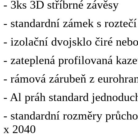
- 3ks 3D stříbrné závěsy
- standardní zámek s rozte
- izolační dvojsklo čiré nebo
- zateplená profilovaná kaz
- rámová zárubeň z eurohra
- Al práh standard jednoduc
- standardní rozměry průc
x 2040