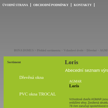
ÚVODNÍ STRANA
OBCHODNÍ PODMÍNKY
KONTAKTY
BONA DOMUS > Přehled sortimentu
>
Vchodové dveře
>
Dřevěné
>
AGMAR
Loris
Sortiment
Abecední seznam výro
Dřevěná okna
AGMAR
Loris
PVC okna TROCAL
Vchodové dveře AGMAR jsou o
vnějšími vlivy. Zesílená struk
78 mm zaručují spolehlivost n