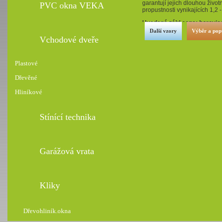
garantují jejich dlouhou životn
PVC okna VEKA
propustnosti vynikajících 1,2 
Uvedená zákl.cena: borovic
Další vzory
Výběr a pop
Vchodové dveře
Plastové
Dřevěné
Hliníkové
Stínící technika
Garážová vrata
Kliky
Dřevohliník.okna