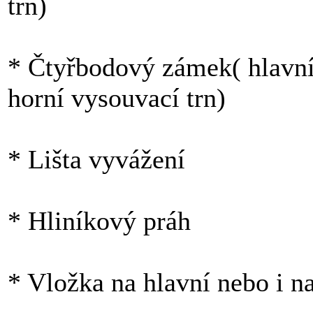
trn)
* Čtyřbodový zámek( hlavní
horní vysouvací trn)
* Lišta vyvážení
* Hliníkový práh
* Vložka na hlavní nebo i n