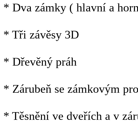
* Dva zámky ( hlavní a horn
* Tři závěsy 3D
* Dřevěný práh
* Zárubeň se zámkovým pro
* Těsnění ve dveřích a v zá