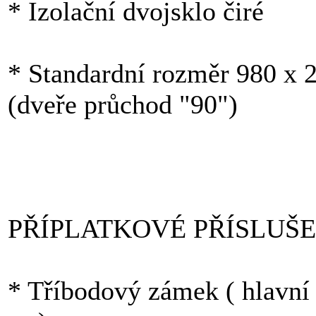
* Izolační dvojsklo čiré
* Standardní rozměr 980 x 
(dveře průchod "90")
PŘÍPLATKOVÉ PŘÍSLUŠE
* Tříbodový zámek ( hlavní