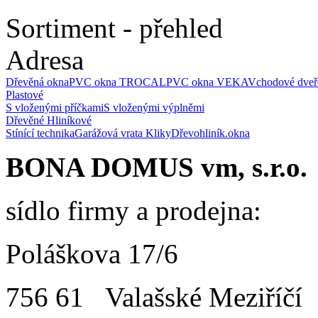
Sortiment - přehled
Adresa
Dřevěná okna
PVC okna TROCAL
PVC okna VEKA
Vchodové dveř
Plastové
S vloženými příčkami
S vloženými výplněmi
Dřevěné
Hliníkové
Stínící technika
Garážová vrata
Kliky
Dřevohliník.okna
BONA DOMUS vm, s.r.o.
sídlo firmy a prodejna:
Poláškova 17/6
756 61 Valašské Meziříčí