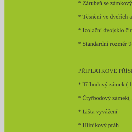
* Zárubeň se zámkov
* Těsnění ve dveřích a
* Izolační dvojsklo či
* Standardní rozměr 9
PŘÍPLATKOVÉ PŘÍS
* Tříbodový zámek ( h
* Čtyřbodový zámek( h
* Lišta vyvážení
* Hliníkový práh