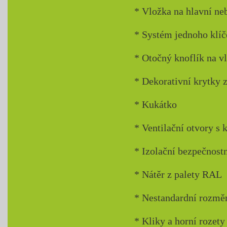
* Vložka na hlavní ne
* Systém jednoho klíč
* Otočný knoflík na vl
* Dekorativní krytky 
* Kukátko
* Ventilační otvory s 
* Izolační bezpečnostn
* Nátěr z palety RAL
* Nestandardní rozměr
* Kliky a horní rozety