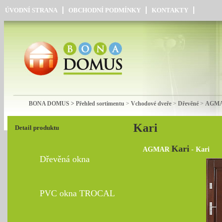
ÚVODNÍ STRANA
OBCHODNÍ PODMÍNKY
KONTAKTY
BONA DOMUS > Přehled sortimentu
>
Vchodové dveře
>
Dřevěné
>
AGMAR
Kari
Detail produktu
Kari
AGMAR
- Kari
Dřevěná okna
PVC okna TROCAL