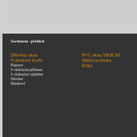
Sortiment - přehled
Dřevěná okna
PVC okna TROCAL
Vchodové dveře
Stínící technika
Plastové
Kliky
S vloženými příčkami
S vloženými výplněmi
Dřevěné
Hliníkové