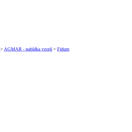
é
>
AGMAR - nabídka vzorů
>
Fidum