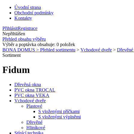
Úvodní strana
Obchodní podmínky
Kontakty
Přihlásit
Registrace
Nepřihlášen
Přehled obsahu výběru
Výběr a poptávka obsahuje:
0
položek
BONA DOMUS > Přehled sortimentu
>
Vchodové dveře
>
Dřevěn
Sortiment
Fidum
Dřevěná okna
PVC okna TROCAL
PVC okna VEKA
Vchodové dveře
Plastové
S vloženými příčkami
S vloženými výplněmi
Dřevěné
Hliníkové
Stínící technika