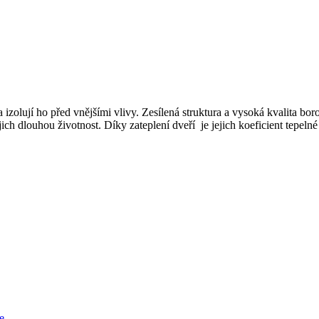
ují ho před vnějšími vlivy. Zesílená struktura a vysoká kvalita bor
ejich dlouhou životnost. Díky zateplení dveří je jejich koeficient tepel
e