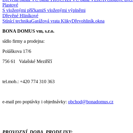
Plastové
S vloženými příčkami
S vloženými výplněmi
Dřevěné
Hliníkové
Stínící technika
Garážová vrata
Kliky
Dřevohliník.okna
BONA DOMUS vm, s.r.o.
sídlo firmy a prodejna:
Poláškova 17/6
756 61 Valašské Meziříčí
tel.mob.: +420 774 310 363
e-mail pro poptávky i objednávky:
obchod@bonadomus.cz
PROVOZNÍ DOBA PRODEJNY: