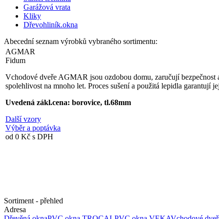
Garážová vrata
Kliky
Dřevohliník.okna
Abecední seznam výrobků vybraného sortimentu:
AGMAR
Fidum
Vchodové dveře AGMAR jsou ozdobou domu, zaručují bezpečnost a izol
spolehlivost na mnoho let. Proces sušení a použitá lepidla garantují j
Uvedená zákl.cena: borovice, tl.68mm
Další vzory
Výběr a poptávka
od 0 Kč s DPH
Sortiment - přehled
Adresa
Dřevěná okna
PVC okna TROCAL
PVC okna VEKA
Vchodové dveř