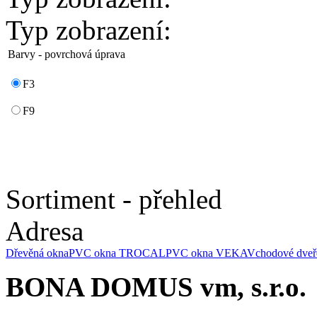
Typ zobrazení:
Barvy - povrchová úprava
F3
F9
Sortiment - přehled
Adresa
Dřevěná okna
PVC okna TROCAL
PVC okna VEKA
Vchodové dveř
BONA DOMUS vm, s.r.o.