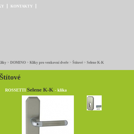
KY
KONTAKTY
liky
>
DOMINO
>
Kliky pro venkovní dveře
>
Štítové
>
Selene K-K
Štítové
Selene K-K
ROSSETTI
- klika