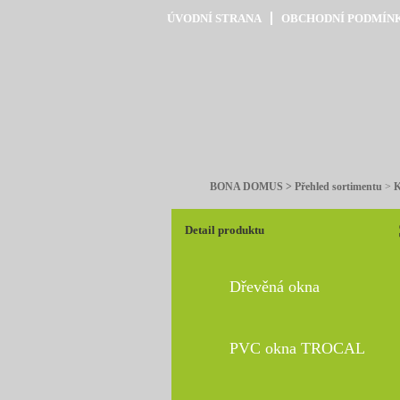
ÚVODNÍ STRANA
OBCHODNÍ PODMÍN
BONA DOMUS > Přehled sortimentu
>
K
Detail produktu
Dřevěná okna
PVC okna TROCAL