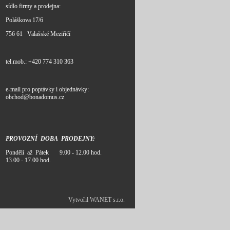
sídlo firmy a prodejna:
Poláškova 17/6
756 61 Valašské Meziříčí
tel.mob.: +420 774 310 363
e-mail pro poptávky i objednávky:
obchod@bonadomus.cz
PROVOZNÍ DOBA PRODEJNY:
Pondělí až Pátek 9.00 - 12.00 hod.
13.00 - 17.00 hod.
Vytvořil WANET s.r.o.