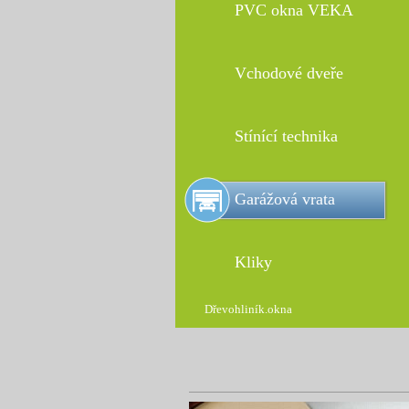
PVC okna VEKA
Vchodové dveře
Stínící technika
Garážová vrata
Kliky
Dřevohliník.okna