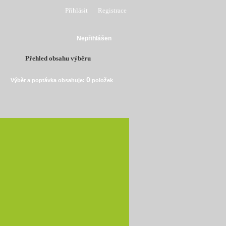
Přihlásit
Registrace
Nepřihlášen
Přehled obsahu výběru
0
Výběr a poptávka obsahuje:
položek