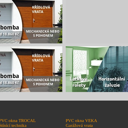
PVC okna TROCAL
PVC okna VEKA
Stínící technika
Garážová vrata