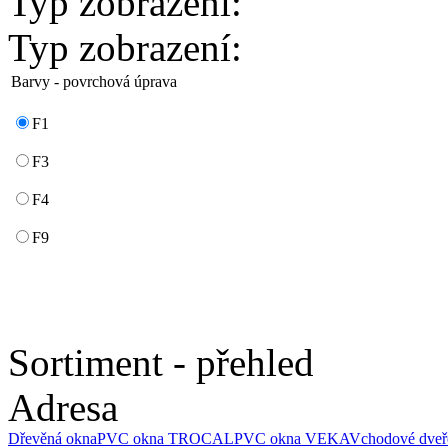
Typ zobrazení:
Typ zobrazení:
Barvy - povrchová úprava
F1
F3
F4
F9
Sortiment - přehled
Adresa
Dřevěná okna
PVC okna TROCAL
PVC okna VEKA
Vchodové dveř