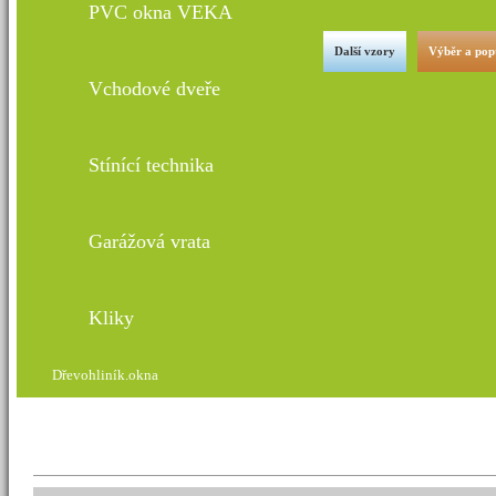
PVC okna VEKA
Další vzory
Výběr a pop
Vchodové dveře
Stínící technika
Garážová vrata
Kliky
Dřevohliník.okna