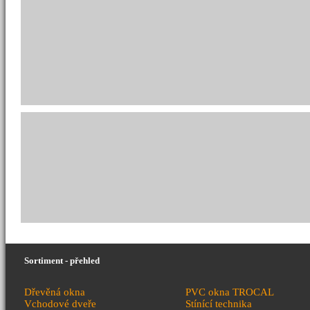
Sortiment - přehled
Dřevěná okna
PVC okna TROCAL
Vchodové dveře
Stínící technika