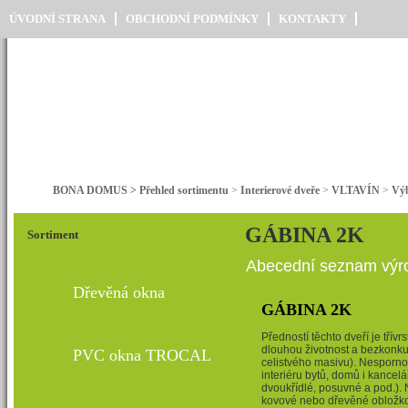
ÚVODNÍ STRANA
OBCHODNÍ PODMÍNKY
KONTAKTY
BONA DOMUS > Přehled sortimentu
>
Interierové dveře
>
VLTAVÍN
>
Výb
GÁBINA 2K
Sortiment
Abecední seznam výro
Dřevěná okna
GÁBINA 2K
Předností těchto dveří je třív
dlouhou životnost a bezkonku
PVC okna TROCAL
celistvého masivu). Nesporno
interiéru bytů, domů i kancelá
dvoukřídlé, posuvné a pod.). 
kovové nebo dřevěné obložko