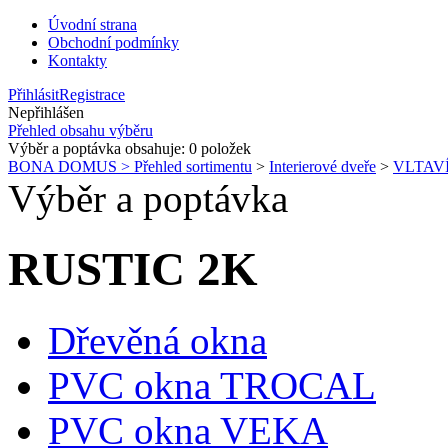
Úvodní strana
Obchodní podmínky
Kontakty
Přihlásit
Registrace
Nepřihlášen
Přehled obsahu výběru
Výběr a poptávka obsahuje:
0
položek
BONA DOMUS > Přehled sortimentu
>
Interierové dveře
>
VLTAV
Výběr a poptávka
RUSTIC 2K
Dřevěná okna
PVC okna TROCAL
PVC okna VEKA