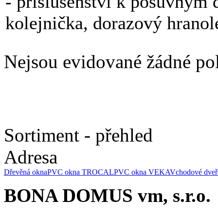
- příslušenství k posuvným 
kolejnička, dorazový hranol
Nejsou evidované žádné po
Sortiment - přehled
Adresa
Dřevěná okna
PVC okna TROCAL
PVC okna VEKA
Vchodové dveř
BONA DOMUS vm, s.r.o.