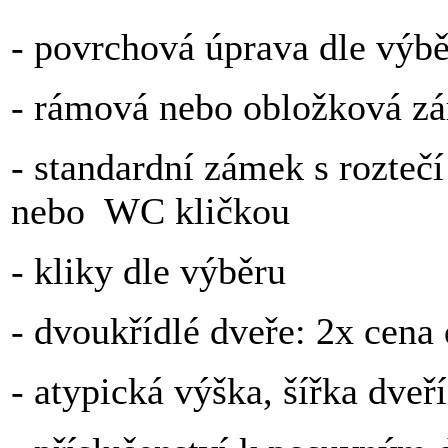
- povrchová úprava dle výb
- rámová nebo obložková zár
- standardní zámek s rozteč
nebo WC kličkou
- kliky dle výběru
- dvoukřídlé dveře: 2x cena
- atypická výška, šířka dveř