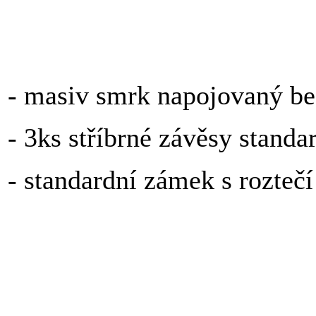
Uvedená základní cena za
- masiv smrk napojovaný b
- 3ks stříbrné závěsy standa
- standardní zámek s rozteč
Za příplatek: