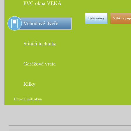
PVC okna VEKA
Další vzory
Výběr a pop
Vchodové dveře
Stínící technika
Garážová vrata
Kliky
Dřevohliník.okna