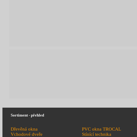
Sortiment - přehled
Dřevěná okna
PVC okna TROCAL
Vchodové dveře
Stínící technika