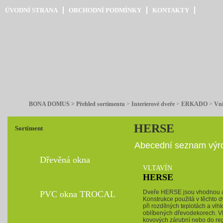
ÚVODNÍ STRANA
OBCHODNÍ PODMÍNKY
KONTAKTY
BONA DOMUS > Přehled sortimentu
>
Interierové dveře
>
ERKADO
>
Vni
HERSE
Sortiment
Abecední seznam výro
Dřevěná okna
VLTAVÍN
HERSE
Dveře HERSE jsou vhodnou a 
PVC okna TROCAL
Konstrukce použitá v těchto dv
při rozdílných teplotách a vl
oblíbených dřevodekorech. V
kovových zárubní nebo do r