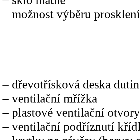
– možnost výběru prosklení
PŘÍSLUŠENSTVÍ ZA P
– dřevotřísková deska duti
– ventilační mřížka
– plastové ventilační otvory
– ventilační podříznutí kříd