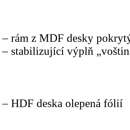
KONSTRUKCE
– rám z MDF desky pokry
– stabilizující výplň „vošti
POVRCHOVÁ ÚPRAVA
– HDF deska olepená fólií