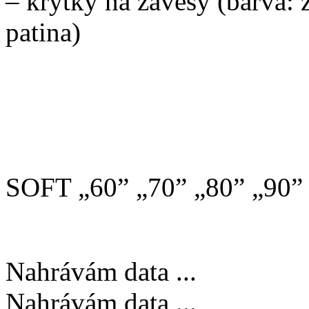
– krytky na závěsy (barva: 
patina)
DOSTUPNÉ ŠÍŘKY KŘÍ
SOFT „60” „70” „80” „90”
Nahrávám data ...
Nahrávám data ...