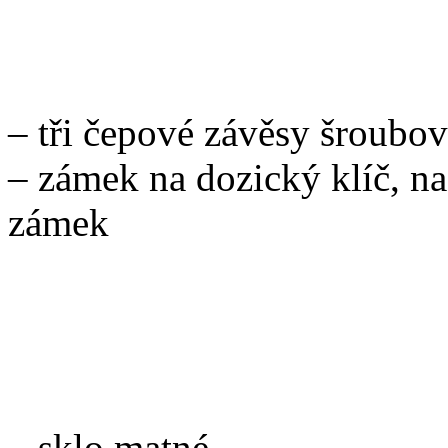
KOVÁNÍ
– tři čepové závěsy šroubov
– zámek na dozický klíč, n
zámek
PROSKLENÍ
– sklo matné