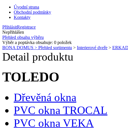
Úvodní strana
Obchodní podmínky
Kontakty
Přihlásit
Registrace
Nepřihlášen
Přehled obsahu výběru
Výběr a poptávka obsahuje:
0
položek
BONA DOMUS > Přehled sortimentu
>
Interierové dveře
>
ERKA
Detail produktu
TOLEDO
Dřevěná okna
PVC okna TROCAL
PVC okna VEKA