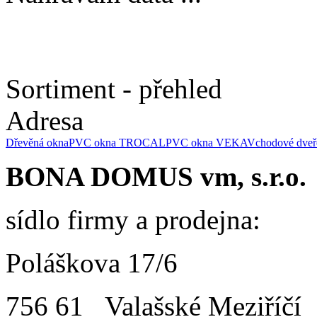
Sortiment - přehled
Adresa
Dřevěná okna
PVC okna TROCAL
PVC okna VEKA
Vchodové dveř
BONA DOMUS vm, s.r.o.
sídlo firmy a prodejna:
Poláškova 17/6
756 61 Valašské Meziříčí