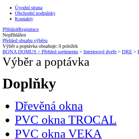
Úvodní strana
Obchodní podmínky
Kontakty
Přihlásit
Registrace
Nepřihlášen
Přehled obsahu výběru
Výběr a poptávka obsahuje:
0
položek
BONA DOMUS > Přehled sortimentu
>
Interierové dveře
>
DRE
>
Výběr a poptávka
Doplňky
Dřevěná okna
PVC okna TROCAL
PVC okna VEKA