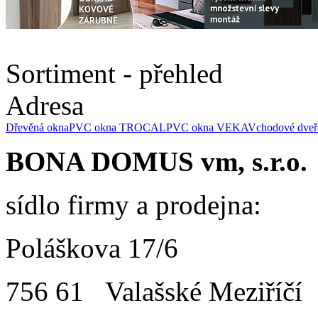
Sortiment - přehled
Adresa
Dřevěná okna
PVC okna TROCAL
PVC okna VEKA
Vchodové dveř
BONA DOMUS vm, s.r.o.
sídlo firmy a prodejna:
Poláškova 17/6
756 61 Valašské Meziříčí