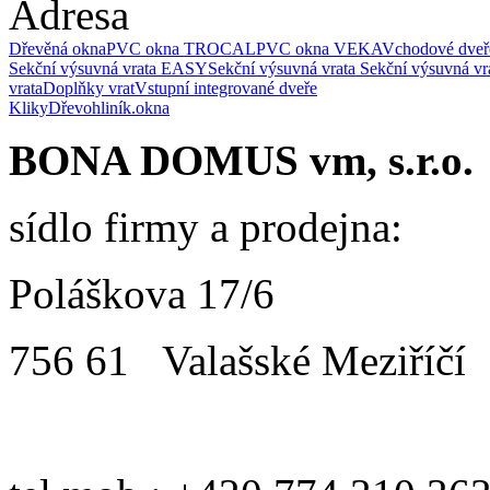
Adresa
Dřevěná okna
PVC okna TROCAL
PVC okna VEKA
Vchodové dveř
Sekční výsuvná vrata EASY
Sekční výsuvná vrata
Sekční výsuvná v
vrata
Doplňky vrat
Vstupní integrované dveře
Kliky
Dřevohliník.okna
BONA DOMUS vm, s.r.o.
sídlo firmy a prodejna:
Poláškova 17/6
756 61 Valašské Meziříčí